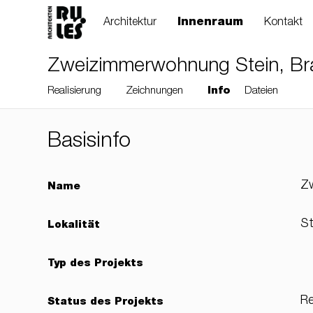
Architektur
Innenraum
Kontakt
Zweizimmerwohnung Stein, Bra
Realisierung
Zeichnungen
Info
Dateien
Basisinfo
RULES, s.r.o., Klincová
Z
Name
37/B, 821 08
Bratislava, Slovensko
St
Lokalität
Typ des Projekts
© RULES, s.r.o.
Re
Status des Projekts