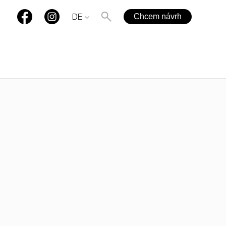
Chcem návrh
DE
+421 901 77 44 00
rules@rules.sk
FAQ
blog
Medien