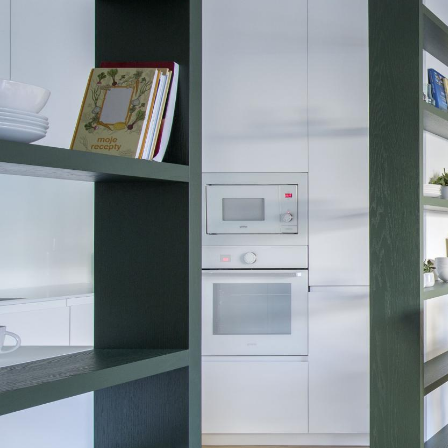
© RULES, s.r.o.