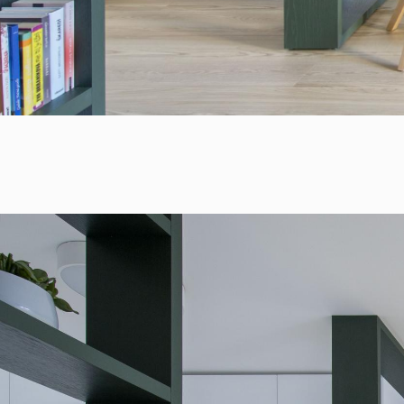
RULES, s.r.o., Klincová
37/B, 821 08
Bratislava, Slovensko