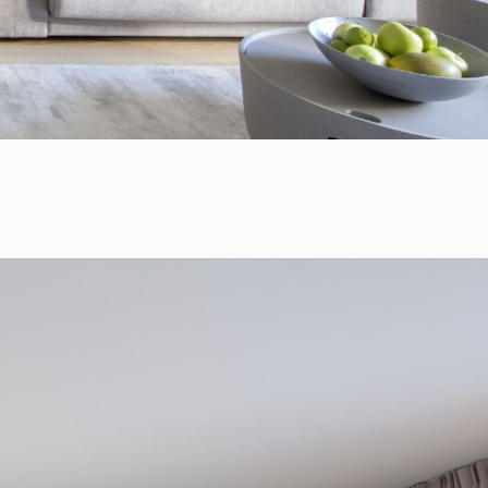
+421 901 77 44 00
rules@rules.sk