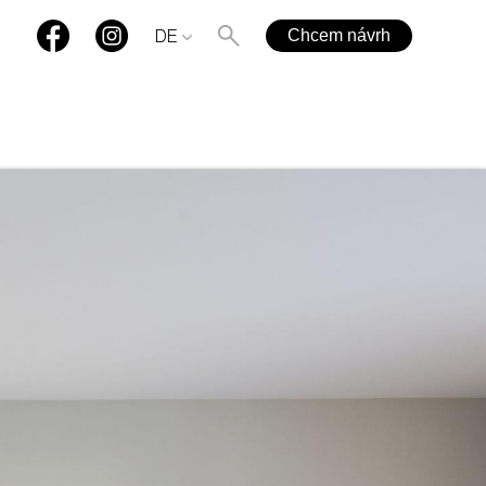
Chcem návrh
DE