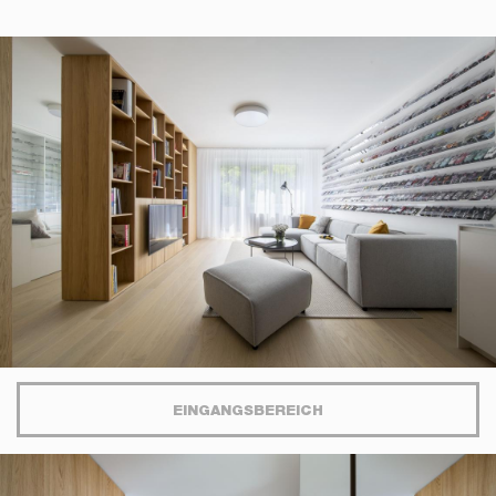
37/B, 821 08 Bratislava,
Slovensko
© RULES, s.r.o.
EINGANGSBEREICH