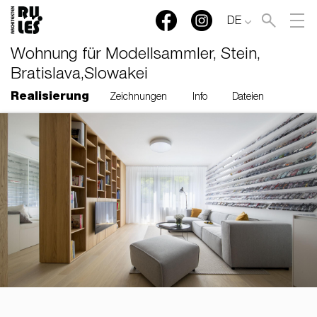
DE
Wohnung für Modellsammler, Stein,
Bratislava,Slowakei
Realisierung
Zeichnungen
Info
Dateien
RULES, s.r.o., Klincová