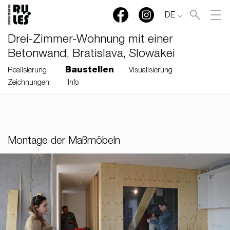
DE
Drei-Zimmer-Wohnung mit einer
Betonwand, Bratislava, Slowakei
Baustellen
Realisierung
Visualisierung
Zeichnungen
Info
RULES, s.r.o., Klincová
37/B, 821 08 Bratislava,
Slovensko
Montage der Maßmöbeln
© RULES, s.r.o.