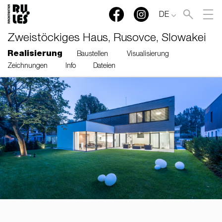
DE
Zweistöckiges Haus, Rusovce, Slowakei
Realisierung
Baustellen
Visualisierung
Zeichnungen
Info
Dateien
RULES, s.r.o., Klincová