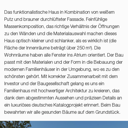
37/B, 821 08 Bratislava,
Slovensko
Das funktionalistische Haus in Kombination von weißem
Putz und brauner durchlüfteter Fassade. Feinfühlige
© RULES, s.r.o.
Massenkomposition, das richtige Verhältnis der Öffnungen
zu den Wänden und die Materialauswahl machen dieses
Haus optisch kleiner und schlanker, als es wirklich ist (die
Fläche der Innenräume beträgt über 250 m²). Die
Wohnräume haben alle Fenster ins Atrium orientiert. Der Bau
passt mit den Materialen und der Form in die Bebauung der
modernen Familienhäuser in der Umgebung, wo es zu den
schönsten gehört. Mit korrekter Zusammenarbeit mit dem
Investor und der Baugesellschaft gelang es uns ein
Familienhaus mit hochwertiger Architektur zu kreieren, das
dank dem abgestimmten Aussehen und präzisen Details an
ein luxuriöses deutsches Katalogprojekt erinnert. Beim Bau
bewahrten wir alle gesunden Bäume auf dem Grundstück.