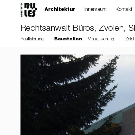
Architektur
Innenraum
Kontakt
Rechtsanwalt Büros, Zvolen, S
Realisierung
Baustellen
Visualisierung
Zeic
RULES, s.r.o., Klincová
37/B, 821 08
Bratislava, Slovensko
© RULES, s.r.o.