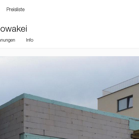
Preisliste
lowakei
hnungen
Info