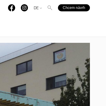
Chcem návrh
DE
+421 901 77 44 00
rules@rules.sk
FAQ
blog
Medien