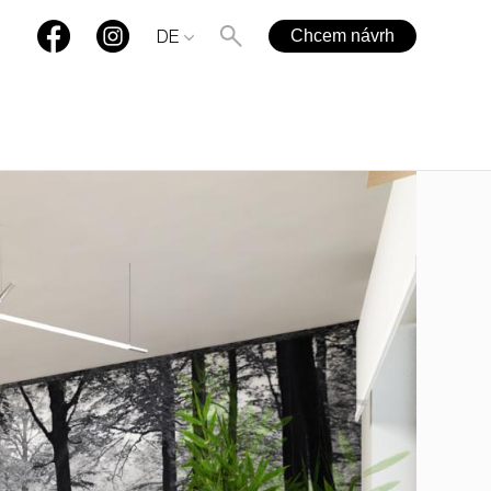
Chcem návrh
DE
+421 901 77 44 00
rules@rules.sk
FAQ
blog
Medien