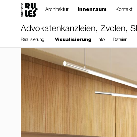
Architektur
Innenraum
Kontakt
Advokatenkanzleien, Zvolen, S
Realisierung
Visualisierung
Info
Dateien
RULES, s.r.o., Klincová
37/B, 821 08
Bratislava, Slovensko
© RULES, s.r.o.