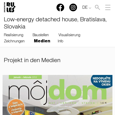
DE
Low-energy detached house, Bratislava,
Slovakia
Realisierung
Baustellen
Visualisierung
Medien
Zeichnungen
Info
RULES, s.r.o., Klincová
Projekt in den Medien
37/B, 821 08 Bratislava,
Slovensko
© RULES, s.r.o.