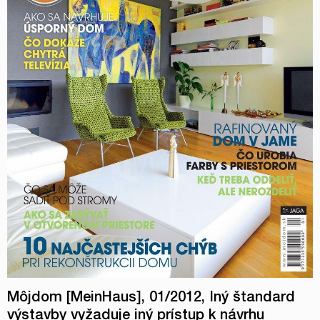
Môjdom [MeinHaus], 01/2012, Iný štandard
výstavby vyžaduje iný prístup k návrhu