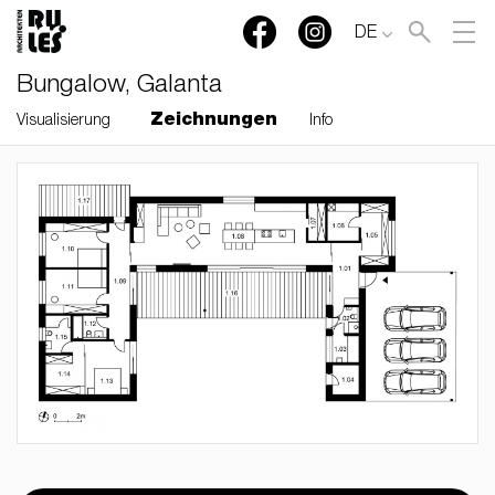
DE
Bungalow, Galanta
Zeichnungen
Visualisierung
Info
RULES, s.r.o., Klincová
37/B, 821 08 Bratislava,
Slovensko
© RULES, s.r.o.