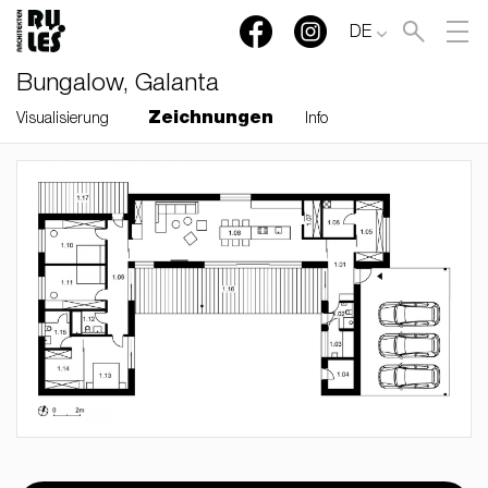
DE
Bungalow, Galanta
Zeichnungen
Visualisierung
Info
RULES, s.r.o., Klincová
37/B, 821 08 Bratislava,
Slovensko
© RULES, s.r.o.