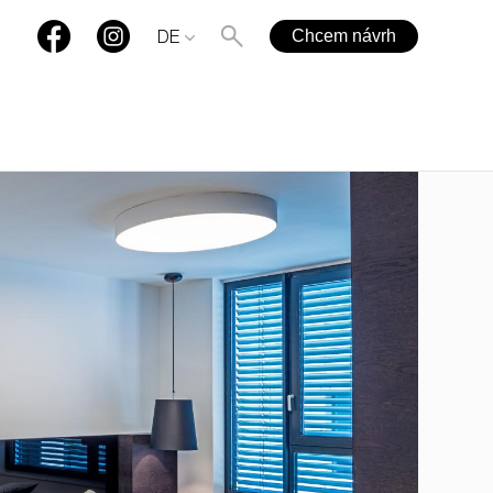
Chcem návrh
DE