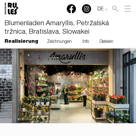
DE
Blumenladen Amaryllis, Petržalská
tržnica, Bratislava, Slowakei
Realisierung
Zeichnungen
Info
Dateien
RULES, s.r.o., Klincová