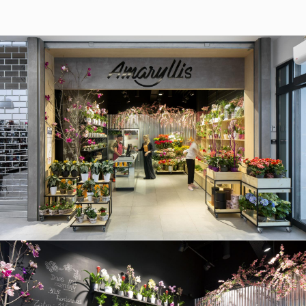
37/B, 821 08 Bratislava,
Slovensko
© RULES, s.r.o.