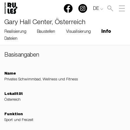
DE
Gary Hall Center, Österreich
Info
Realisierung
Baustellen
Visualisierung
Dateien
Basisangaben
RULES, s.r.o., Klincová
37/B, 821 08 Bratislava,
Slovensko
Name
Privates Schwimmbad, Wellness und Fitness
© RULES, s.r.o.
Lokalität
Österreich
Funktion
Sport und Freizeit