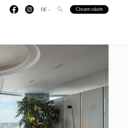
Chcem návrh
DE