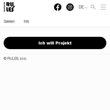
DE
Dateien
Info
RULES, s.r.o., Klincová
37/B, 821 08 Bratislava,
Ich will Projekt
Slovensko
© RULES, s.r.o.